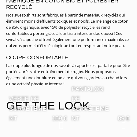
FABRIQUÉ EN COTON BIO ET POLYESTER
RECYCLÉ
Nos sweat-shirts sont fabriqués à partir de matériaux recyclés qui
éliminent moins d’effluents toxiques et nocifs. Le mélange de coton
de 85% organique, avec 15% de polyester recyclé les rend
confortables à porter grâce à leur tissu intérieur doux aussi ! Ces
sweats à capuche offrent également une performance maximale, ce
qui vous permet d’être écologique tout en respectant votre peau.
COUPE CONFORTABLE
La coupe plus longue de nos sweats à capuche est parfaite pour être
portée après votre entraînement de rugby. Nous proposons
également une doublure en polaire qui vous gardera au chaud lors
d’une activité physique intense !
PANTALON
VESTE DE
DE
GET THE LOOK
SURVÊTEME
SURVÊTEME
NT
109
€
NT
89
€